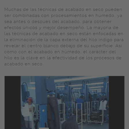
Muchas de las técnicas de acabado en seco pueden
ser combinadas con procesamientos en húmedo, ya
sea antes o después del acabado, para obtener
efectos únicos y mejor desempeño. La mayoría de
las técnicas de acabado en seco están enfocadas en
la eliminación de la capa externa del hilo índigo para
revelar el centro blanco debajo de su superficie. Así
como con el acabado en húmedo, el carácter del
hilo es la clave en la efectividad de los procesos de
acabado en seco.