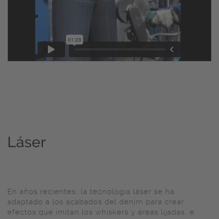
Láser
En años recientes, la tecnología láser se ha
adaptado a los acabados del denim para crear
efectos que imitan los whiskers y áreas lijadas, e