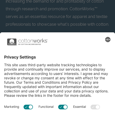
increasing the demand for and profitability of cotton
through research and promotion. CottonWorks™
serves as an essential resource for apparel and textile
professionals to showcase what’s possible with cotton.
Learn more about Cotton Incorporated’s sustainability
efforts:
CottonToday
About
Privacy Policy
Resources
Accessibility
Contact Us
Terms & Conditions
FAQs
Privacy Settings