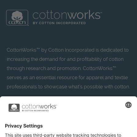
CottonWorks™ by Cotton Incorporated is dedicated to
increasing the demand for and profitability of cotton
through research and promotion. CottonWorks™
serves as an essential resource for apparel and textile
professionals to showcase what’s possible with cotton.
Learn more about Cotton Incorporated’s sustainability
efforts:
CottonToday