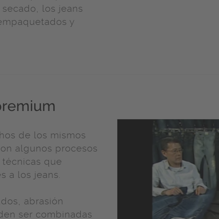
 secado, los jeans
 empaquetados y
premium
hos de los mismos
con algunos procesos
n técnicas que
 a los jeans.
ados, abrasión
eden ser combinadas