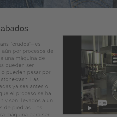
cabados
eans “crudos”—es
o aún por procesos de
 a una máquina de
tos pueden ser
, o pueden pasar por
 stonewash. Las
adas ya sea antes o
que el proceso se ha
n y son llevados a un
s de piedras. Los
ra máquina para ser