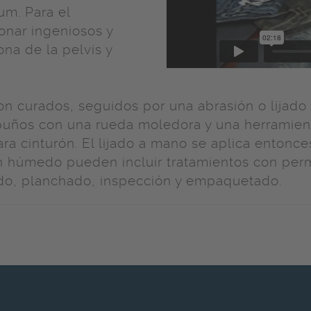
um. Para el
ionar ingeniosos y
ona de la pelvis y
 son curados, seguidos por una abrasión o lijad
uños con una rueda moledora y una herramienta
para cinturón. El lijado a mano se aplica entonce
en húmedo pueden incluir tratamientos con per
ado, planchado, inspección y empaquetado.