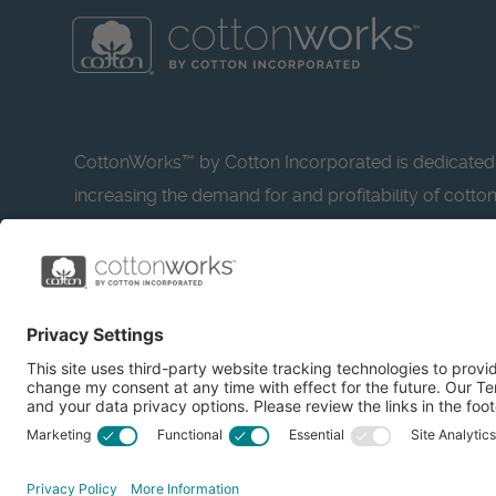
CottonWorks™ by Cotton Incorporated is dedicated
increasing the demand for and profitability of cotto
research and promotion. CottonWorks™ serves as a
resource for apparel and textile professionals to s
what’s possible with cotton.
Learn more about Cotton Incorporated’s sustainabilit
CottonToday