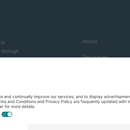
About
 to
n through
Resources
n essential
howcase
Contact Us
FAQs
y efforts: